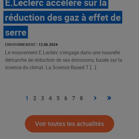
E.Leclerc accélère sur la
réduction des gaz à effet de
serre
ENVIRONNEMENT
|
12.06.2024
Le mouvement E.Leclerc s’engage dans une nouvelle
démarche de réduction de ses émissions, basée sur la
science du climat. La Science Based T [...]
Pagination
Page
›
Dernière
»
Page
1
Page
2
Page
3
Page
4
Page
5
Page
6
Page
7
Page
8
suivante
page
courante
Voir toutes les actualités