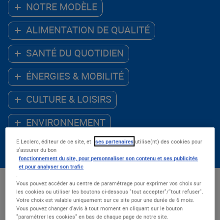
NOTRE MODÈLE
ALIMENTATION DE QUALITÉ
SANTÉ DU QUOTIDIEN
ÉNERGIES & MOBILITÉ
CULTURE & LOISIRS
ENVIRONNEMENT
E.Leclerc, éditeur de ce site, et
ses partenaires
utilise(nt) des cookies pour
ACCÈS AU NUMÉRIQUE
s'assurer du bon
fonctionnement du site, pour personnaliser son contenu et ses publicités
et pour analyser son trafic
.
Vous pouvez accéder au centre de paramétrage pour exprimer vos choix sur
Les - récents
les cookies ou utiliser les boutons ci-dessous "tout accepter"/"tout refuser".
Votre choix est valable uniquement sur ce site pour une durée de 6 mois.
Nombre de résultats : 54
Vous pouvez changer d'avis à tout moment en cliquant sur le bouton
"paramétrer les cookies" en bas de chaque page de notre site.