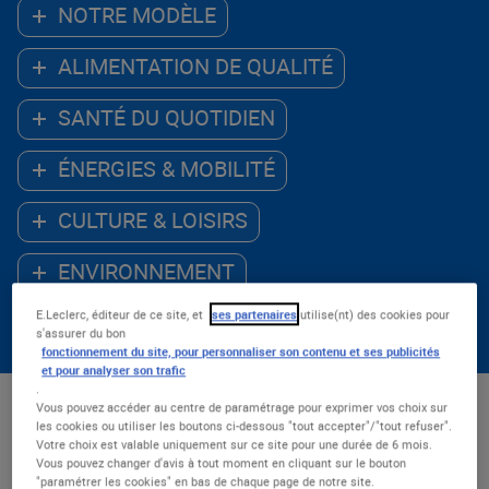
NOTRE MODÈLE
ALIMENTATION DE QUALITÉ
SANTÉ DU QUOTIDIEN
ÉNERGIES & MOBILITÉ
CULTURE & LOISIRS
ENVIRONNEMENT
E.Leclerc, éditeur de ce site, et
ses partenaires
utilise(nt) des cookies pour
ACCÈS AU NUMÉRIQUE
s'assurer du bon
fonctionnement du site, pour personnaliser son contenu et ses publicités
et pour analyser son trafic
.
Vous pouvez accéder au centre de paramétrage pour exprimer vos choix sur
Les - récents
les cookies ou utiliser les boutons ci-dessous "tout accepter"/"tout refuser".
Votre choix est valable uniquement sur ce site pour une durée de 6 mois.
Nombre de résultats : 54
Vous pouvez changer d'avis à tout moment en cliquant sur le bouton
"paramétrer les cookies" en bas de chaque page de notre site.