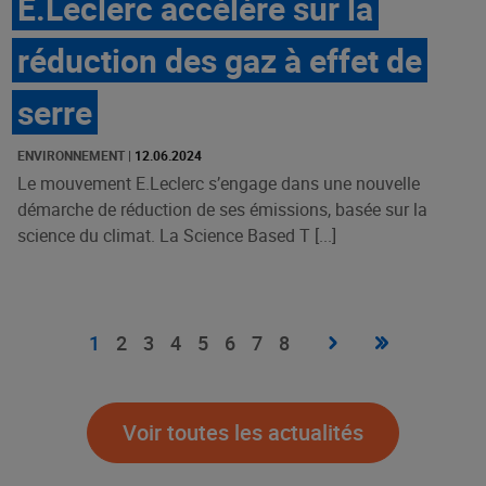
E.Leclerc accélère sur la
réduction des gaz à effet de
serre
ENVIRONNEMENT
|
12.06.2024
Le mouvement E.Leclerc s’engage dans une nouvelle
démarche de réduction de ses émissions, basée sur la
science du climat. La Science Based T [...]
Pagination
Page
›
Dernière
»
Page
1
Page
2
Page
3
Page
4
Page
5
Page
6
Page
7
Page
8
suivante
page
courante
Voir toutes les actualités