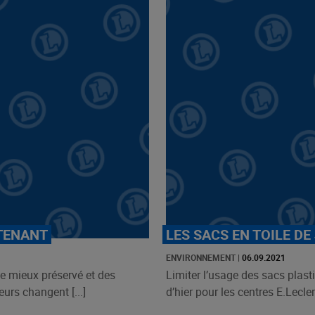
TENANT
LES SACS EN TOILE DE
ENVIRONNEMENT
|
06.09.2021
ie mieux préservé et des
Limiter l’usage des sacs plast
urs changent [...]
d’hier pour les centres E.Leclerc