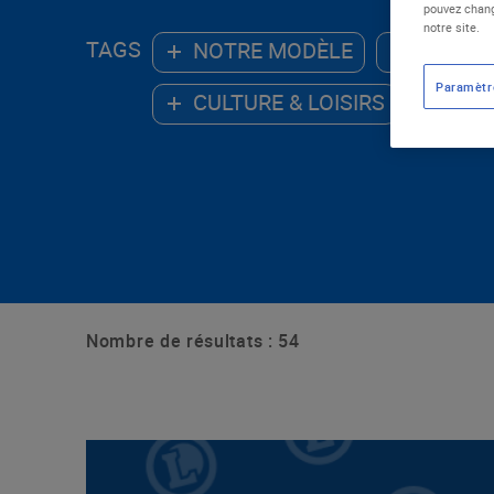
pouvez chang
notre site.
TAGS
NOTRE MODÈLE
ALIMEN
Paramètr
CULTURE & LOISIRS
ENV
Nombre de résultats : 54