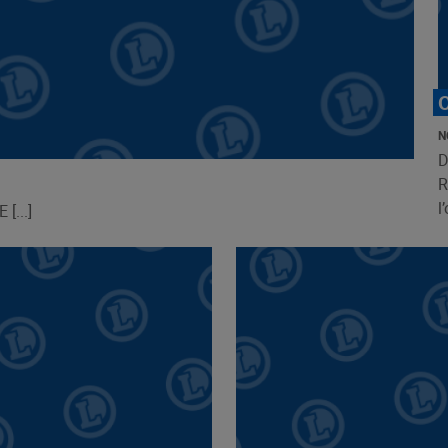
N
D
R
l
...]