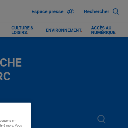
Espace presse
Rechercher
CULTURE &
ACCÈS AU
ENVIRONNEMENT
.
LOISIRS
.
NUMÉRIQUE
.
RCHE
RC
boutons ci-
 de 6 mois. Vous