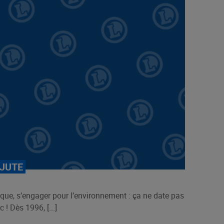
 JUTE
ique, s’engager pour l’environnement : ça ne date pas
 ! Dès 1996, [...]