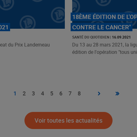
18ÈME ÉDITION DE L'O
021
CONTRE LE CANCER"
SANTÉ DU QUOTIDIEN
|
16.09.2021
eat du Prix Landerneau
Du 13 au 28 mars 2021, la ligu
édition de l'opération "tous unis
Page
›
Dernière
»
Page
1
Page
2
Page
3
Page
4
Page
5
Page
6
Page
7
Page
8
suivante
page
courante
Voir toutes les actualités