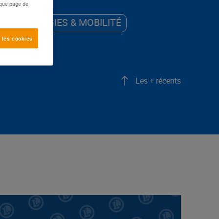
aque page de
ÉNERGIES & MOBILITÉ
 les cookies
Les + récents