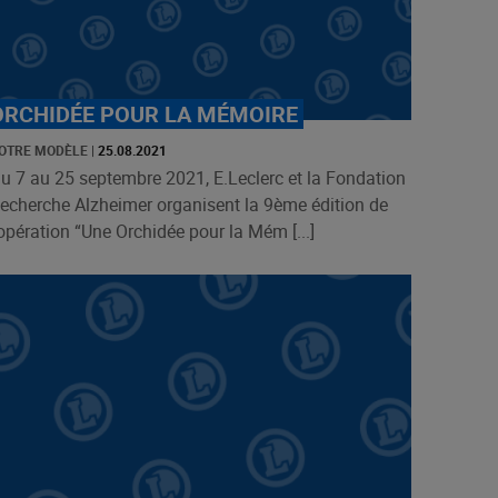
ORCHIDÉE POUR LA MÉMOIRE
OTRE MODÈLE
|
25.08.2021
u 7 au 25 septembre 2021, E.Leclerc et la Fondation
echerche Alzheimer organisent la 9ème édition de
’opération “Une Orchidée pour la Mém [...]