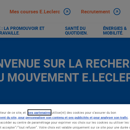
Mes courses E.Leclerc
Recrutement
: LA PROMOUVOIR ET
SANTÉ DU
ÉNERGIES &
RAVAILLE
.
QUOTIDIEN
.
MOBILITÉ
.
NVENUE SUR LA RECHE
U MOUVEMENT E.LECLE
iteur de ce site, et
ses partenaires
utilise(nt) des cookies pour s'assurer du bon
ent du site, pour personnaliser son contenu et ses publicités et pour analyser son trafic
.
accéder au centre de paramétrage pour exprimer vos choix sur les cookies ou utiliser les 
t accepter"/"tout refuser". Votre choix est valable uniquement sur ce site pour une durée