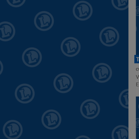
C
V
E