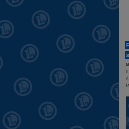
P
s
E
I
s
l