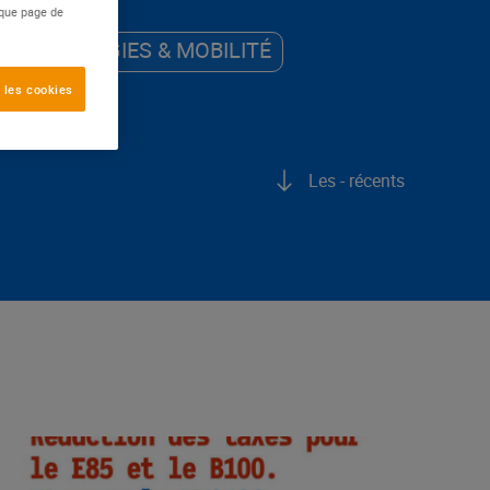
aque page de
ÉNERGIES & MOBILITÉ
 les cookies
Les - récents