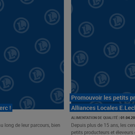
Promouvoir les petits p
erc !
Alliances Locales E.Lec
ALIMENTATION DE QUALITÉ
|
01.04.2
au long de leur parcours, bien
Depuis plus de 15 ans, les cen
petits producteurs et éleveurs d