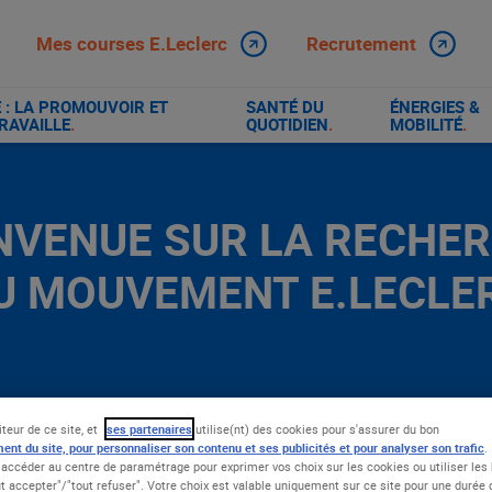
Mes courses E.Leclerc
Recrutement
: LA PROMOUVOIR ET
SANTÉ DU
ÉNERGIES &
RAVAILLE
.
QUOTIDIEN
.
MOBILITÉ
.
NVENUE SUR LA RECHE
U MOUVEMENT E.LECLE
iteur de ce site, et
ses partenaires
utilise(nt) des cookies pour s'assurer du bon
ent du site, pour personnaliser son contenu et ses publicités et pour analyser son trafic
.
accéder au centre de paramétrage pour exprimer vos choix sur les cookies ou utiliser les 
t accepter"/"tout refuser". Votre choix est valable uniquement sur ce site pour une durée