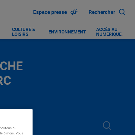
Espace presse
Rechercher
CULTURE &
ACCÈS AU
ENVIRONNEMENT
.
LOISIRS
.
NUMÉRIQUE
.
RCHE
RC
boutons ci-
 de 6 mois. Vous