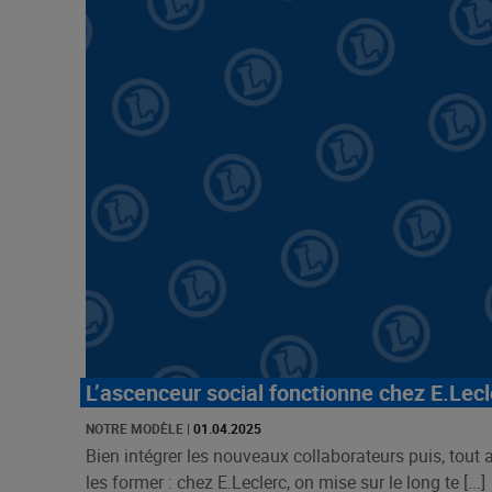
L’ascenceur social fonctionne chez E.Lecl
NOTRE MODÈLE
|
01.04.2025
Bien intégrer les nouveaux collaborateurs puis, tout 
les former : chez E.Leclerc, on mise sur le long te [...]