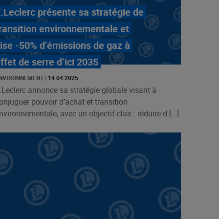
.Leclerc présente sa stratégie de
ransition environnementale et
ise -50% d’émissions de gaz à
ffet de serre d’ici 2035
NVIRONNEMENT
|
14.04.2025
.Leclerc annonce sa stratégie globale visant à
onjuguer pouvoir d’achat et transition
nvironnementale, avec un objectif clair : réduire d [...]