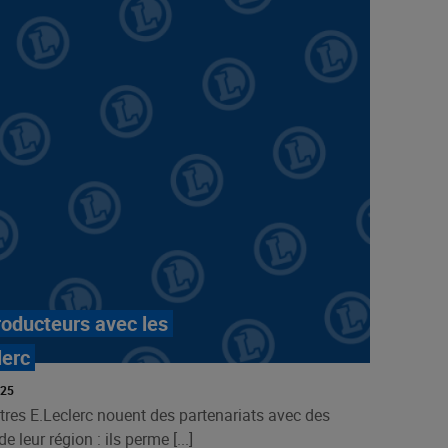
roducteurs avec les
lerc
025
tres E.Leclerc nouent des partenariats avec des
e leur région : ils perme [...]