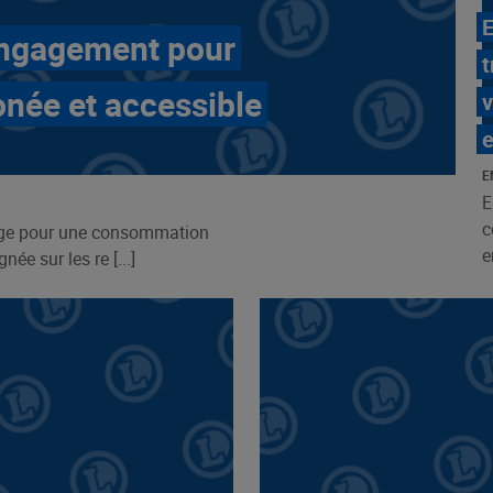
E
 engagement pour
t
née et accessible
v
e
E
E
c
age pour une consommation
e
ée sur les re [...]