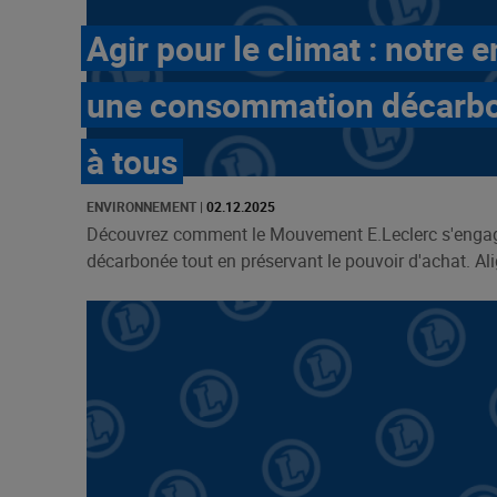
Agir pour le climat : notre
une consommation décarbo
à tous
ENVIRONNEMENT
|
02.12.2025
Découvrez comment le Mouvement E.Leclerc s'eng
décarbonée tout en préservant le pouvoir d'achat. Align