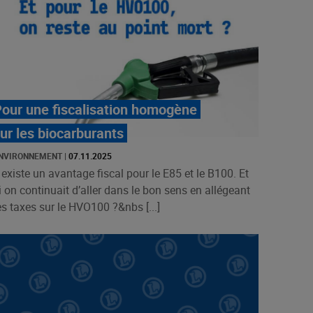
our une fiscalisation homogène
ur les biocarburants
NVIRONNEMENT
|
07.11.2025
l existe un avantage fiscal pour le E85 et le B100. Et
i on continuait d’aller dans le bon sens en allégeant
es taxes sur le HVO100 ?&nbs [...]