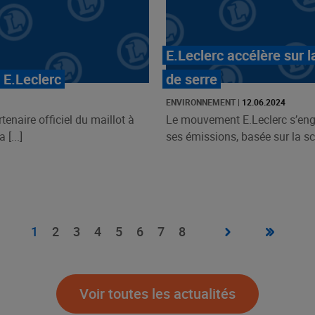
E.Leclerc accélère sur l
 E.Leclerc
de serre
ENVIRONNEMENT
|
12.06.2024
enaire officiel du maillot à
Le mouvement E.Leclerc s’eng
[...]
ses émissions, basée sur la sc
Page
›
Dernière
»
Page
1
Page
2
Page
3
Page
4
Page
5
Page
6
Page
7
Page
8
suivante
page
courante
Voir toutes les actualités