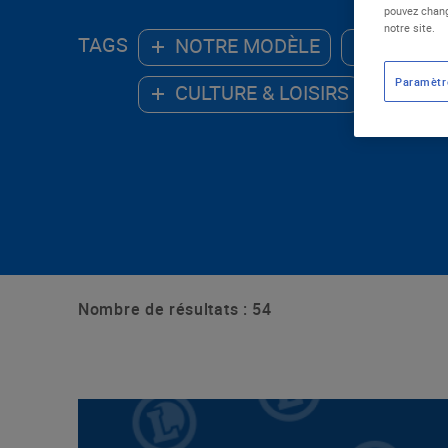
pouvez chang
notre site.
TAGS
NOTRE MODÈLE
ALIMEN
Paramètr
CULTURE & LOISIRS
ENV
Nombre de résultats : 54