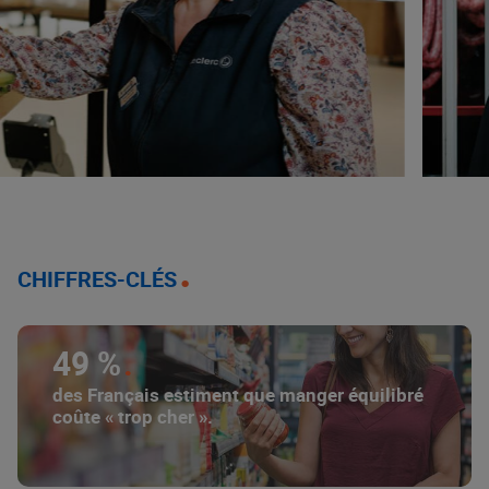
CHIFFRES-CLÉS
49 %
des Français estiment que manger équilibré
coûte « trop cher ».