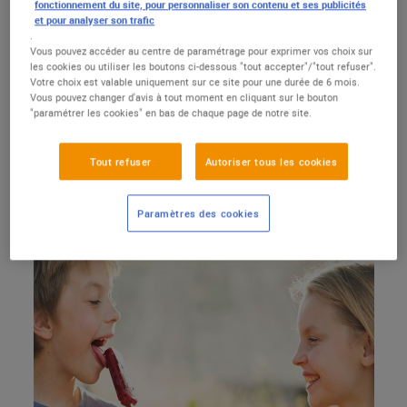
fonctionnement du site, pour personnaliser son contenu et ses publicités
Par exemple, depuis octobre 2018, tous les bonbons de la
et pour analyser son trafic
.
gamme « Copains Copines » de « Marque Repère »
Vous pouvez accéder au centre de paramétrage pour exprimer vos choix sur
n’utilisent plus que des colorants et des arômes d’origine
les cookies ou utiliser les boutons ci-dessous "tout accepter"/"tout refuser".
Votre choix est valable uniquement sur ce site pour une durée de 6 mois.
naturelle. C'est aussi le cas, depuis 2019, de tous les
Vous pouvez changer d'avis à tout moment en cliquant sur le bouton
yaourts et fromages « Marque Repère » pour enfants, ainsi
"paramétrer les cookies" en bas de chaque page de notre site.
que des glaces et sorbets pour enfants de la gamme «
Smicy ». Une révolution invisible mais dont l’importance
Tout refuser
Autoriser tous les cookies
est capitale pour la santé.
Paramètres des cookies