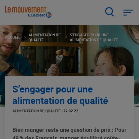
Aller
au
contenu
principal
ALIMENTATION DE
S’ENGAGER POUR UNE
ACCUEIL
QUALITÉ
ALIMENTATION DE QUALITÉ
S’engager pour une
alimentation de qualité
ALIMENTATION DE QUALITÉ
|
22.02.22
Bien manger reste une question de prix : Pour
49 % des Français, manger équilibré coûte «