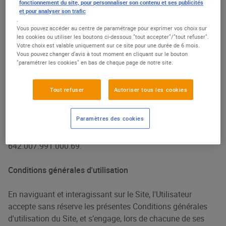
fonctionnement du site, pour personnaliser son contenu et ses publicités
et pour analyser son trafic
La présente Charte peut être modifiée par l'Éditeur à tout
.
moment. Nous vous invitons donc à la consulter
Vous pouvez accéder au centre de paramétrage pour exprimer vos choix sur
régulièrement.
les cookies ou utiliser les boutons ci-dessous "tout accepter"/"tout refuser".
Votre choix est valable uniquement sur ce site pour une durée de 6 mois.
Vous pouvez changer d'avis à tout moment en cliquant sur le bouton
Hébergement et réalisation :
"paramétrer les cookies" en bas de chaque page de notre site.
Le site "
www.mouvement.leclerc
" a été réalisé par ARNEO,
Tout refuser
Autoriser tous les cookies
situé 37-41 rue Fernand Pelloutier 92100 Boulogne et est
hébergé chez S.C. Galec, 26 Quai Marcel Boyer, 94200 Ivry-
Paramètres des cookies
sur-Seine, immatriculé au Registre du Commerce et des
sociétés de Créteil sous le n°B 642 007 991, SIRET GALEC:
642.007.991.000.69.
Conditions générales d'utilisation
En naviguant et interagissant sur le Site, l'Utilisateur
accepte sans réserve les présentes Conditions générales
d'utilisation du Site, et s’engage, lors de chacune de ses