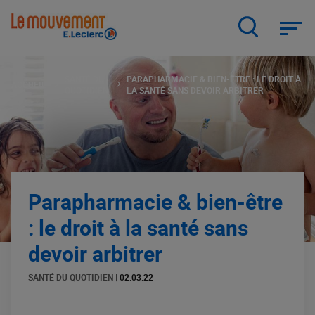
Aller
au
contenu
principal
SANTÉ DU
PARAPHARMACIE & BIEN-ÊTRE : LE DROIT À
ACCUEIL
QUOTIDIEN
LA SANTÉ SANS DEVOIR ARBITRER
Parapharmacie & bien-être
: le droit à la santé sans
devoir arbitrer
SANTÉ DU QUOTIDIEN
|
02.03.22