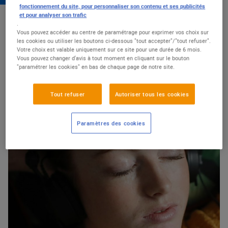
fonctionnement du site, pour personnaliser son contenu et ses publicités
et pour analyser son trafic
CULTURE
.
Vous pouvez accéder au centre de paramétrage pour exprimer vos choix sur
les cookies ou utiliser les boutons ci-dessous "tout accepter"/"tout refuser".
Votre choix est valable uniquement sur ce site pour une durée de 6 mois.
Vous pouvez changer d'avis à tout moment en cliquant sur le bouton
CULTURE & LOISIRS
"paramétrer les cookies" en bas de chaque page de notre site.
Faire plus de place à la
Culture
Tout refuser
Autoriser tous les cookies
Paramètres des cookies
Découvrir