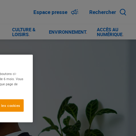
Espace presse
Rechercher
CULTURE &
ACCÈS AU
ENVIRONNEMENT
.
LOISIRS
.
NUMÉRIQUE
.
boutons ci-
 de 6 mois. Vous
aque page de
 les cookies