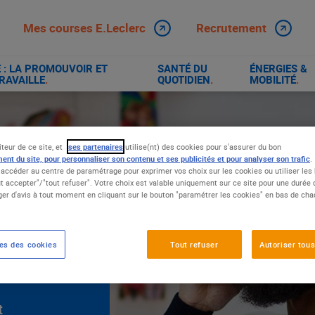
Mes courses E.Leclerc
Recrutement
: LA PROMOUVOIR ET
SANTÉ DU
ÉNERGIES &
RAVAILLE
.
QUOTIDIEN
.
MOBILITÉ
.
iteur de ce site, et
ses partenaires
utilise(nt) des cookies pour s'assurer du bon
ent du site, pour personnaliser son contenu et ses publicités et pour analyser son trafic
.
accéder au centre de paramétrage pour exprimer vos choix sur les cookies ou utiliser les 
t accepter"/"tout refuser". Votre choix est valable uniquement sur ce site pour une durée
er d'avis à tout moment en cliquant sur le bouton "paramétrer les cookies" en bas de ch
es des cookies
Tout refuser
Autoriser tous
QUE
t