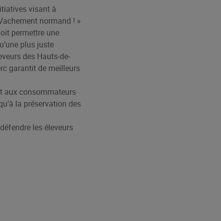
iatives visant à
« Vachement normand ! »
 doit permettre une
u’une plus juste
leveurs des Hauts-de-
rc garantit de meilleurs
tent aux consommateurs
 qu’à la préservation des
 défendre les éleveurs