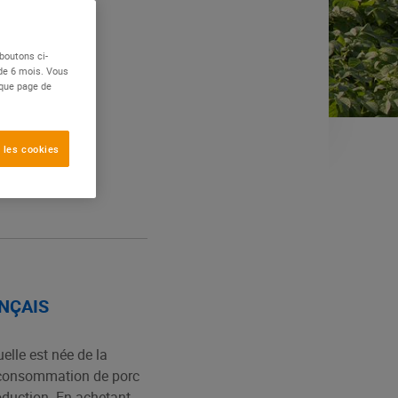
boutons ci-
 de 6 mois. Vous
aque page de
 les cookies
ANÇAIS
elle est née de la
la consommation de porc
duction. En achetant