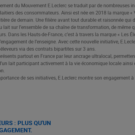
gement du Mouvement E.Leclerc se traduit par de nombreuses init
s laitiers des consommateurs. Ainsi est née en 2018 la marque 
laitière de demain. Une filière avant tout durable et raisonnée qui
du lait sur l’ensemble de sa chaîne de transformation, de même q
rs. Dans les Hauts-de-France, c’est à travers la marque « Les É
’engagement de l’enseigne. Avec cette nouvelle initiative, E.Lecle
leveurs via des contrats bipartites sur 3 ans.
présents partout en France par leur ancrage ultralocal, permet
d’un lait participant activement à la vie économique locale ainsi
on.
’importance de ses initiatives, E.Leclerc montre son engagement à
URS : PLUS QU'UN
NGAGEMENT.