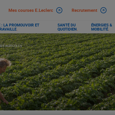
Mes courses E.Leclerc
Recrutement
: LA PROMOUVOIR ET
SANTÉ DU
ÉNERGIES &
RAVAILLE
.
QUOTIDIEN
.
MOBILITÉ
.
RES AGRICOLES