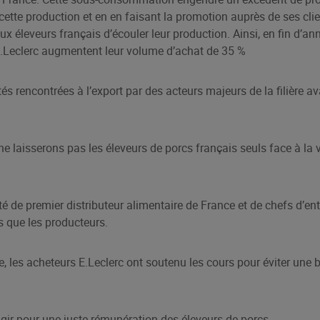
ette production et en en faisant la promotion auprès de ses clie
 éleveurs français d’écouler leur production. Ainsi, en fin d’ann
E.Leclerc augmentent leur volume d’achat de 35 %
tés rencontrées à l’export par des acteurs majeurs de la filière av
 ne laisserons pas les éleveurs de porcs français seuls face à la v
té de premier distributeur alimentaire de France et de chefs d’en
 que les producteurs.
, les acheteurs E.Leclerc ont soutenu les cours pour éviter une 
agir pour une juste rémunération des éleveurs de porcs.