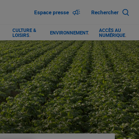
Espace presse
Rechercher
CULTURE &
ACCÈS AU
ENVIRONNEMENT
.
LOISIRS
.
NUMÉRIQUE
.