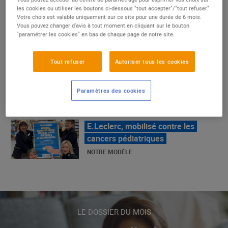
un succès
les cookies ou utiliser les boutons ci-dessous "tout accepter"/"tout refuser".
Votre choix est valable uniquement sur ce site pour une durée de 6 mois.
NOTRE MODÈLE
Vous pouvez changer d'avis à tout moment en cliquant sur le bouton
"paramétrer les cookies" en bas de chaque page de notre site.
E.Leclerc, mobilisé contre les
Tout refuser
Autoriser tous les cookies
cancers pédiatriques
NOTRE MODÈLE
Paramètres des cookies
LE MOUVEMENT E.LECLERC ET
SES COMBATS
NOTRE MODÈLE
« Repérage » - La nouvelle revue de
tendances de Marque Repère
LE DOSSIER DU MOIS
ALIMENTATION DE QUALITÉ