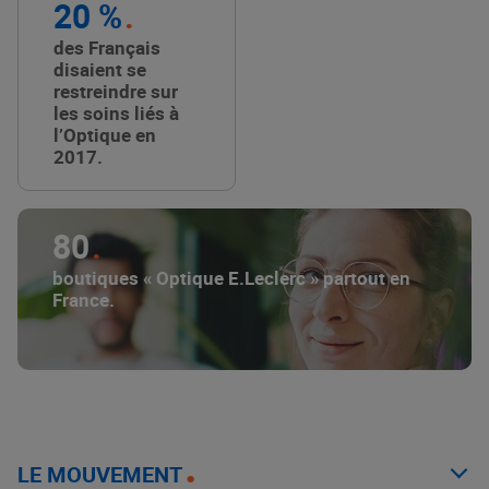
20 %
des Français
disaient se
restreindre sur
les soins liés à
l’Optique en
2017.
80
boutiques « Optique E.Leclerc » partout en
France.
LE MOUVEMENT