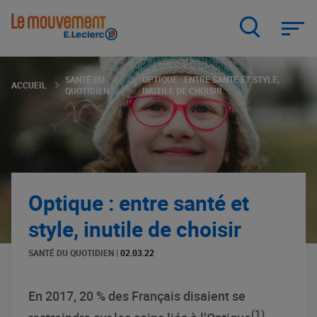
Aller
au
contenu
principal
SANTÉ DU
OPTIQUE : ENTRE SANTÉ ET STYLE,
ACCUEIL
QUOTIDIEN
INUTILE DE CHOISIR
Optique : entre santé et
style, inutile de choisir
SANTÉ DU QUOTIDIEN
|
02.03.22
En 2017, 20 % des Français disaient se
(1)