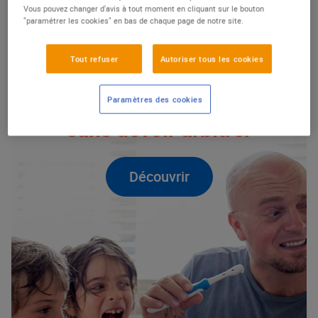
PARAPHARMACIE & BIEN-ÊTRE
Vous pouvez changer d'avis à tout moment en cliquant sur le bouton
"paramétrer les cookies" en bas de chaque page de notre site.
Tout refuser
Autoriser tous les cookies
SANTÉ DU QUOTIDIEN
Parapharmacie & bien-
être : le droit à la santé
Paramètres des cookies
sans devoir arbitrer
Découvrir