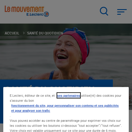
Aller
au
contenu
principal
ACCUEIL
SANTÉ DU QUOTIDIEN
SANTÉ DU QUOTIDIEN
E.Leclerc, éditeur de ce site, et
ses partenaires
utilise(nt) des cookies pour
La santé sans devoir arbitrer ! Parapharmacie,
s'assurer du bon
bien-être, optique : nous battre pour une santé
fonctionnement du site, pour personnaliser son contenu et ses publicités
accessible au quotidien, ça fait 40 ans que ça
et pour analyser son trafic
dure.
.
Vous pouvez accéder au centre de paramétrage pour exprimer vos choix sur
les cookies ou utiliser les boutons ci-dessous "tout accepter"/"tout refuser".
Votre choix est valable uniquement sur ce site pour une durée de 6 mois.