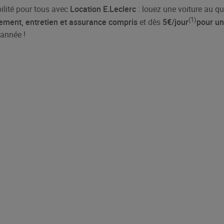
ilité pour tous avec
Location E.Leclerc
: louez une voiture au q
(1)
ement, entretien et assurance compris
et dès
5€/jour
pour un
’année !