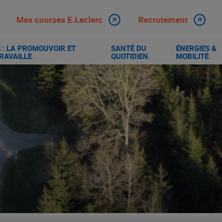
Mes courses E.Leclerc
Recrutement
: LA PROMOUVOIR ET
SANTÉ DU
ÉNERGIES &
RAVAILLE
.
QUOTIDIEN
.
MOBILITÉ
.