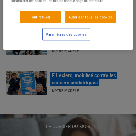
"paramétrer les cookies" en bas de chaque page de notre site.
La Grande Rencontre 2024, encore
un succès
Tout refuser
Autoriser tous les cookies
NOTRE MODÈLE
Paramètres des cookies
E.Leclerc, mobilisé contre les
cancers pédiatriques
NOTRE MODÈLE
LE MOUVEMENT E.LECLERC ET
SES COMBATS
NOTRE MODÈLE
LE DOSSIER DU MOIS
« Repérage » - La nouvelle revue de