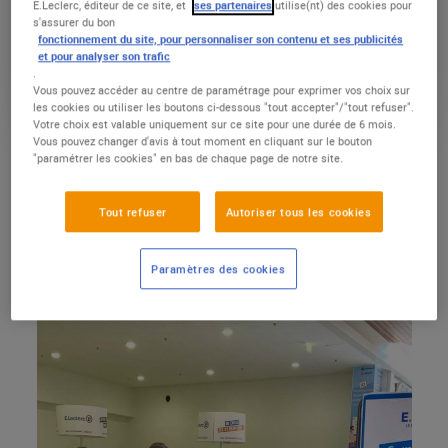
E.Leclerc, éditeur de ce site, et
ses partenaires
utilise(nt) des cookies pour
collaborateurs formés chaque année :
s'assurer du bon
fonctionnement du site, pour personnaliser son contenu et ses publicités
E.Leclerc c’est aussi une marque employeur
et pour analyser son trafic
.
attractive, comme en témoigne à nouveau le
Vous pouvez accéder au centre de paramétrage pour exprimer vos choix sur
ème
succès de « La Grande Rencontre », 3
les cookies ou utiliser les boutons ci-dessous "tout accepter"/"tout refuser".
Votre choix est valable uniquement sur ce site pour une durée de 6 mois.
édition, un job dating géant organisé
Vous pouvez changer d'avis à tout moment en cliquant sur le bouton
"paramétrer les cookies" en bas de chaque page de notre site.
simultanément dans 450 centres E.Leclerc en
France. Avec 5 000 postes à pourvoir.
Tout refuser
Autoriser tous les cookies
Paramètres des cookies