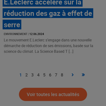
E.Leclerc accélère sur la
réduction des gaz à effet de
serre
ENVIRONNEMENT
|
12.06.2024
Le mouvement E.Leclerc s’engage dans une nouvelle
démarche de réduction de ses émissions, basée sur la
science du climat. La Science Based T [...]
Pagination
Page
›
Dernière
»
Page
1
Page
2
Page
3
Page
4
Page
5
Page
6
Page
7
Page
8
suivante
page
courante
Voir toutes les actualités