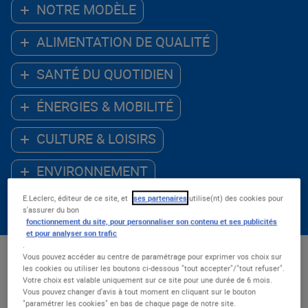
NOTRE MODÈLE
ALIMENTATION DE QUALITÉ
SANTÉ DU QUOTIDIEN
ÉNERGIES & MOBILITÉ
CULTURE & LOISIRS
ENVIRONNEMENT
E.Leclerc, éditeur de ce site, et
ses partenaires
utilise(nt) des cookies pour
ACCÈS AU NUMÉRIQUE
s'assurer du bon
fonctionnement du site, pour personnaliser son contenu et ses publicités
et pour analyser son trafic
.
Vous pouvez accéder au centre de paramétrage pour exprimer vos choix sur
Les - récents
les cookies ou utiliser les boutons ci-dessous "tout accepter"/"tout refuser".
Votre choix est valable uniquement sur ce site pour une durée de 6 mois.
Nombre de résultats : 54
Vous pouvez changer d'avis à tout moment en cliquant sur le bouton
"paramétrer les cookies" en bas de chaque page de notre site.