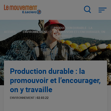
Aller
au
contenu
principal
PRODUCTION DURABLE : LA
ACCUEIL
ENVIRONNEMENT
PROMOUVOIR ET L’ENCOURAGER, ON
Y TRAVAILLE
Production durable : la
promouvoir et l’encourager,
on y travaille
ENVIRONNEMENT
|
02.03.22