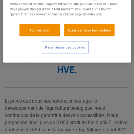
Votre choix est valable uniquement sur ce site pour une durée de 6 mois.
nous sur notre démarche
Vous pouvez changer d'avis à tout moment en cliquant sur le bouton
"paramétrer les cookies" en bas de chaque page de notre site.
filière panier du Primeur et qui
Tout refuser
Autoriser tous les cookies
sont engagés dans une
démarche d’amélioration avec
Paramètres des cookies
l’objectif final d’être certifiés
HVE.
Et parce que nous souhaitons encourager le
développement de l’agriculture biologique, nous
continuons de la garantir à des prix accessibles. Nous
proposons ainsi plus de 3 000 produits bio à prix E.Leclerc,
dont plus de 650 sous la marque «
Bio Village
», dont 84%