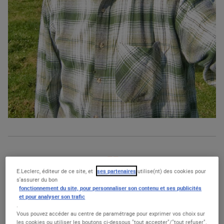
E.Leclerc, éditeur de ce site, et
ses partenaires
utilise(nt) des cookies pour
Ce sont plus de 1600
s'assurer du bon
fonctionnement du site, pour personnaliser son contenu et ses publicités
et pour analyser son trafic
producteurs de fruits et
.
Vous pouvez accéder au centre de paramétrage pour exprimer vos choix sur
légumes qui travaillent avec
les cookies ou utiliser les boutons ci-dessous "tout accepter"/"tout refuser".