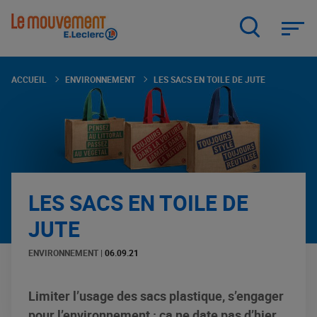
Aller
au
contenu
principal
ACCUEIL
ENVIRONNEMENT
LES SACS EN TOILE DE JUTE
LES SACS EN TOILE DE
JUTE
ENVIRONNEMENT
|
06.09.21
Limiter l’usage des sacs plastique, s’engager
pour l’environnement : ça ne date pas d’hier