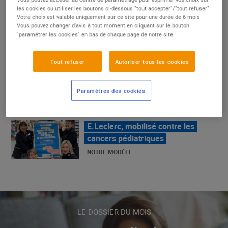
un succès
les cookies ou utiliser les boutons ci-dessous "tout accepter"/"tout refuser".
Votre choix est valable uniquement sur ce site pour une durée de 6 mois.
NOTRE MODÈLE
Vous pouvez changer d'avis à tout moment en cliquant sur le bouton
"paramétrer les cookies" en bas de chaque page de notre site.
E.Leclerc, mobilisé contre les
Tout refuser
Autoriser tous les cookies
cancers pédiatriques
NOTRE MODÈLE
Paramètres des cookies
LE MOUVEMENT E.LECLERC ET
SES COMBATS
NOTRE MODÈLE
« Repérage » - La nouvelle revue de
tendances de Marque Repère
LE DOSSIER DU MOIS
ALIMENTATION DE QUALITÉ