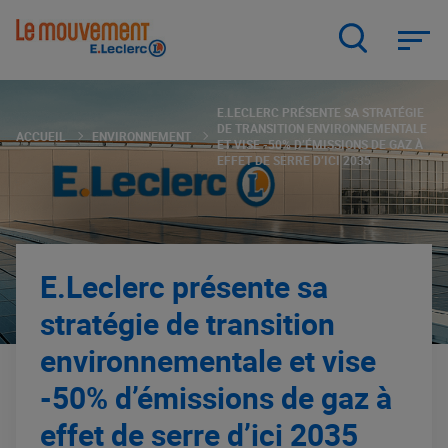
Aller
au
contenu
principal
E.LECLERC PRÉSENTE SA STRATÉGIE
DE TRANSITION ENVIRONNEMENTALE
ACCUEIL
ENVIRONNEMENT
ET VISE -50% D’ÉMISSIONS DE GAZ À
EFFET DE SERRE D’ICI 2035
E.Leclerc présente sa
stratégie de transition
environnementale et vise
-50% d’émissions de gaz à
effet de serre d’ici 2035