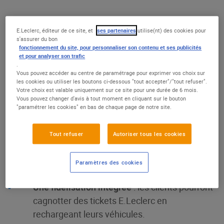
E.Leclerc annonce le lancement fin 2025 de
Charge E-Lec
,
E.Leclerc, éditeur de ce site, et
ses partenaires
utilise(nt) des cookies pour
son offre de recharge pour
véhicules électriques
, avec un
s'assurer du bon
objectif ambitieux : équiper tous ses magasins, en
fonctionnement du site, pour personnaliser son contenu et ses publicités
et pour analyser son trafic
s’appuyant sur un réseau déjà implanté de 4 300 points de
.
charge. Simple, compétitive et incitative, cette nouvelle
Vous pouvez accéder au centre de paramétrage pour exprimer vos choix sur
offre s'articule autour de trois avantages clés :
les cookies ou utiliser les boutons ci-dessous "tout accepter"/"tout refuser".
Votre choix est valable uniquement sur ce site pour une durée de 6 mois.
Vous pouvez changer d'avis à tout moment en cliquant sur le bouton
Des prix compétitifs
"paramétrer les cookies" en bas de chaque page de notre site.
Un réseau adapté aux usages réels
, avec des
Tout refuser
Autoriser tous les cookies
bornes standards, rapides ou ultra-rapides,
installées en fonction du trafic et du profil de
Paramètres des cookies
chaque point de vente.
Une fidélisation intégrée
: les clients pourront
cagnotter des tickets E.Leclerc en
rechargeant leurs véhicules.