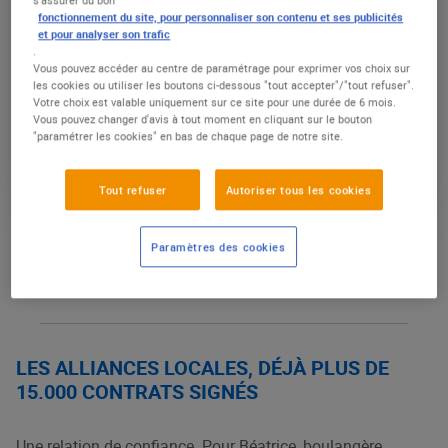
Depuis plus de 15 ans, les centres E.Leclerc
fonctionnement du site, pour personnaliser son contenu et ses publicités
nouent des partenariats avec des petits
et pour analyser son trafic
.
producteurs et éleveurs de leur région : ils
Vous pouvez accéder au centre de paramétrage pour exprimer vos choix sur
permettent de proposer aux clients une offre
les cookies ou utiliser les boutons ci-dessous "tout accepter"/"tout refuser".
Votre choix est valable uniquement sur ce site pour une durée de 6 mois.
diversifiée de produits du terroir, tout en
Vous pouvez changer d'avis à tout moment en cliquant sur le bouton
"paramétrer les cookies" en bas de chaque page de notre site.
soutenant l’activité économique locale. Des
« Alliances Locales » largement plébiscitées,
Tout refuser
Autoriser tous les cookies
inscrites dans l’ADN du Mouvement E.Leclerc
mobilisé pour les filières locales, la qualité
des produits et la transparence sur leur
Paramètres des cookies
origine.
LES ALLIANCES LOCALES, DÉJÀ PLUS DE
15.000 CONTRATS SIGNÉS
Une relation de confiance. Pour Béatrice, boulangère