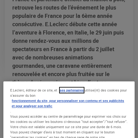
retrouve les routes de l’événement le plus
populaire de France pour la 6ème année
consécutive. E.Leclerc débute cette année
l’aventure à Florence, en Italie, le 29 juin puis
donne rendez-vous aux millions de
spectateurs en France à partir du 2 juillet
avec de nombreuses animations
gourmandes, une caravane entièrement
renouvelée et encore plus fruitée sur le
thème du pique-nique et bien d’autres
surprises !
E.Leclerc, éditeur de ce site, et
ses partenaires
utilise(nt) des cookies pour
s'assurer du bon
fonctionnement du site, pour personnaliser son contenu et ses publicités
et pour analyser son trafic
.
Vous pouvez accéder au centre de paramétrage pour exprimer vos choix sur
LE COÉQUIPIER DES GRIMPEURS ET
les cookies ou utiliser les boutons ci-dessous "tout accepter"/"tout refuser".
GRIMPEUSES
Votre choix est valable uniquement sur ce site pour une durée de 6 mois.
Vous pouvez changer d'avis à tout moment en cliquant sur le bouton
"paramétrer les cookies" en bas de chaque page de notre site.