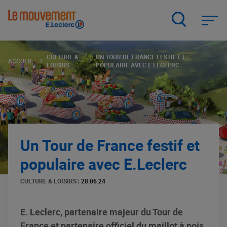
Aller
au
contenu
principal
CULTURE &
UN TOUR DE FRANCE FESTIF ET
ACCUEIL
LOISIRS
POPULAIRE AVEC E.LECLERC
Un Tour de France festif et
populaire avec E.Leclerc
CULTURE & LOISIRS
|
28.06.24
E. Leclerc, partenaire majeur du Tour de
France et partenaire officiel du maillot à pois,