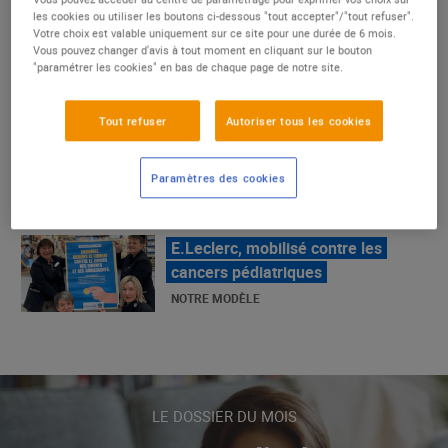
un succès
les cookies ou utiliser les boutons ci-dessous "tout accepter"/"tout refuser".
Votre choix est valable uniquement sur ce site pour une durée de 6 mois.
NOTRE MODÈLE
Vous pouvez changer d'avis à tout moment en cliquant sur le bouton
"paramétrer les cookies" en bas de chaque page de notre site.
E.Leclerc, mobilisé contre les
Tout refuser
Autoriser tous les cookies
cancers pédiatriques
NOTRE MODÈLE
Paramètres des cookies
LE MOUVEMENT E.LECLERC ET
SES COMBATS
NOTRE MODÈLE
« Repérage » - La nouvelle revue de
tendances de Marque Repère
LE DOSSIER DU MOIS
ALIMENTATION DE QUALITÉ