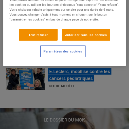
les cookies ou utiliser les boutons ci-dessous "tout accepter"/"tout refuser".
Votre choix est valable uniquement sur ce site pour une durée de 6 mois.
Vous pouvez changer d'avis à tout moment en cliquant sur le bouton
"paramétrer les cookies" en bas de chaque page de notre site.
La Grande Rencontre 2024, encore
un succès
NOTRE MODÈLE
Tout refuser
Autoriser tous les cookies
Paramètres des cookies
E.Leclerc, mobilisé contre les
cancers pédiatriques
NOTRE MODÈLE
LE MOUVEMENT E.LECLERC ET
SES COMBATS
NOTRE MODÈLE
LE DOSSIER DU MOIS