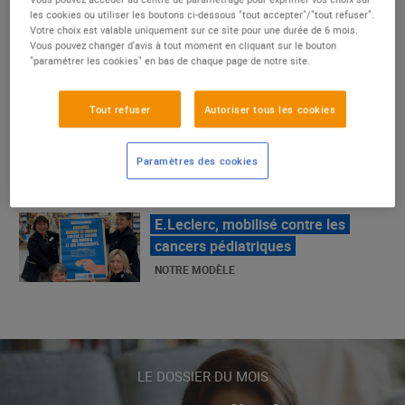
un succès
les cookies ou utiliser les boutons ci-dessous "tout accepter"/"tout refuser".
Votre choix est valable uniquement sur ce site pour une durée de 6 mois.
NOTRE MODÈLE
Vous pouvez changer d'avis à tout moment en cliquant sur le bouton
"paramétrer les cookies" en bas de chaque page de notre site.
E.Leclerc, mobilisé contre les
Tout refuser
Autoriser tous les cookies
cancers pédiatriques
NOTRE MODÈLE
Paramètres des cookies
LE MOUVEMENT E.LECLERC ET
SES COMBATS
NOTRE MODÈLE
« Repérage » - La nouvelle revue de
tendances de Marque Repère
LE DOSSIER DU MOIS
ALIMENTATION DE QUALITÉ