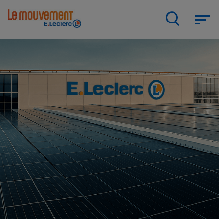
Aller
au
contenu
principal
E.Leclerc, mobilisé contre les
cancers pédiatriques
NOTRE MODÈLE
LE MOUVEMENT E.LECLERC ET
SES COMBATS
NOTRE MODÈLE