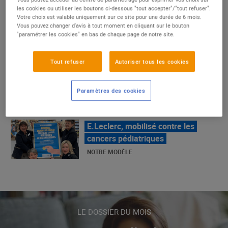
un succès
les cookies ou utiliser les boutons ci-dessous "tout accepter"/"tout refuser".
Votre choix est valable uniquement sur ce site pour une durée de 6 mois.
NOTRE MODÈLE
Vous pouvez changer d'avis à tout moment en cliquant sur le bouton
"paramétrer les cookies" en bas de chaque page de notre site.
E.Leclerc, mobilisé contre les
Tout refuser
Autoriser tous les cookies
cancers pédiatriques
NOTRE MODÈLE
Paramètres des cookies
LE MOUVEMENT E.LECLERC ET
SES COMBATS
NOTRE MODÈLE
« Repérage » - La nouvelle revue de
tendances de Marque Repère
LE DOSSIER DU MOIS
ALIMENTATION DE QUALITÉ