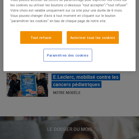
un succès
les cookies ou utiliser les boutons ci-dessous "tout accepter"/"tout refuser".
Votre choix est valable uniquement sur ce site pour une durée de 6 mois.
NOTRE MODÈLE
Vous pouvez changer d'avis à tout moment en cliquant sur le bouton
"paramétrer les cookies" en bas de chaque page de notre site.
E.Leclerc, mobilisé contre les
Tout refuser
Autoriser tous les cookies
cancers pédiatriques
NOTRE MODÈLE
Paramètres des cookies
LE MOUVEMENT E.LECLERC ET
SES COMBATS
NOTRE MODÈLE
« Repérage » - La nouvelle revue de
tendances de Marque Repère
LE DOSSIER DU MOIS
ALIMENTATION DE QUALITÉ