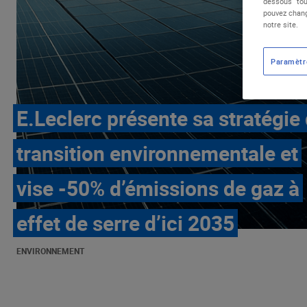
dessous "tou
pouvez chang
notre site.
Paramètr
E.Leclerc présente sa stratégie
transition environnementale et
vise -50% d’émissions de gaz à
effet de serre d’ici 2035
ENVIRONNEMENT