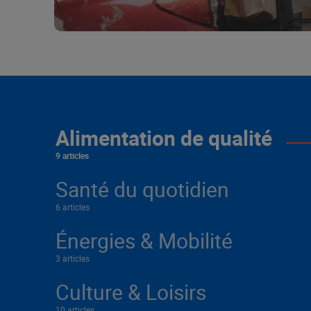
Alimentation de qualité
9 articles
Santé du quotidien
6 articles
Énergies & Mobilité
3 articles
Culture & Loisirs
10 articles