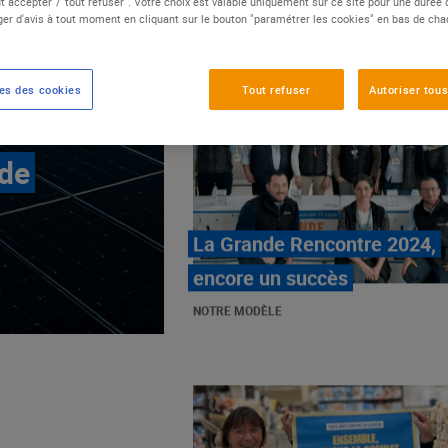
t accepter"/"tout refuser". Votre choix est valable uniquement sur ce site pour une durée
er d'avis à tout moment en cliquant sur le bouton "paramétrer les cookies" en bas de ch
es des cookies
Tout refuser
Autoriser tous
 de
E.Leclerc, mobilisé contre
les cancers pédiatriques
NOTRE MODÈLE