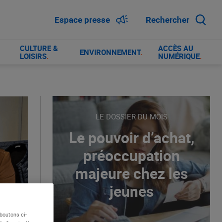
Espace presse
Rechercher
CULTURE &
ACCÈS AU
ENVIRONNEMENT
.
LOISIRS
.
NUMÉRIQUE
.
LE DOSSIER DU MOIS
Le pouvoir d’achat,
préoccupation
majeure chez les
jeunes
boutons ci-