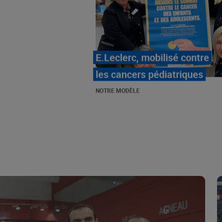
LE MOUVEMENT
E.LECLERC ET SES
COMBATS
NOTRE MODÈLE
« Repérage » - La nouvelle
revue de tendances de