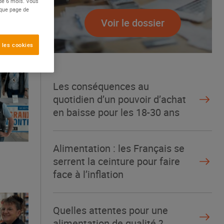
 de 6 mois. Vous
aque page de
Voir le dossier
 les cookies
Les conséquences au
quotidien d’un pouvoir d’achat
en baisse pour les 18-30 ans
Alimentation : les Français se
serrent la ceinture pour faire
face à l’inflation
Quelles attentes pour une
alimentation de qualité ?