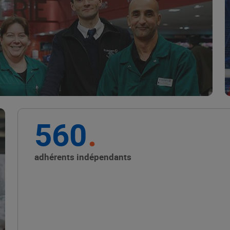
Marque Repère
ALIMENTATION DE QUALITÉ
560
Promouvoir les petits
producteurs avec les
adhérents indépendants
Alliances Locales E.Leclerc
ALIMENTATION DE QUALITÉ