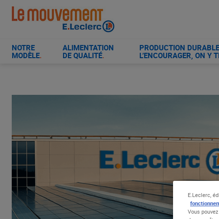
Aller
au
contenu
principal
NOTRE
ALIMENTATION
PRODUCTION DURABLE 
MODÈLE
.
DE QUALITÉ
.
L’ENCOURAGER, ON Y T
E.Leclerc, éd
fonctionnem
Vous pouvez 