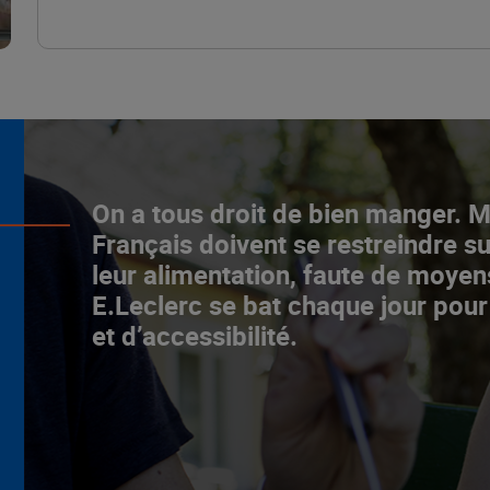
L’ascenceur social
On a tous droit de bien manger. 
fonctionne chez E.Leclerc !
Français doivent se restreindre su
leur alimentation, faute de moyen
NOTRE MODÈLE
E.Leclerc se bat chaque jour pour
et d’accessibilité.