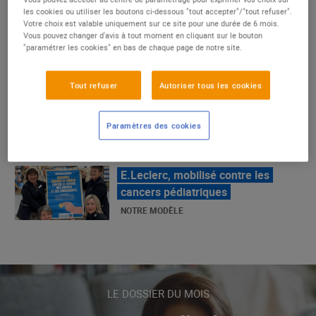
un succès
les cookies ou utiliser les boutons ci-dessous "tout accepter"/"tout refuser".
Votre choix est valable uniquement sur ce site pour une durée de 6 mois.
NOTRE MODÈLE
Vous pouvez changer d'avis à tout moment en cliquant sur le bouton
"paramétrer les cookies" en bas de chaque page de notre site.
E.Leclerc, mobilisé contre les
Tout refuser
Autoriser tous les cookies
cancers pédiatriques
NOTRE MODÈLE
Paramètres des cookies
LE MOUVEMENT E.LECLERC ET
SES COMBATS
NOTRE MODÈLE
« Repérage » - La nouvelle revue de
tendances de Marque Repère
LE DOSSIER DU MOIS
ALIMENTATION DE QUALITÉ