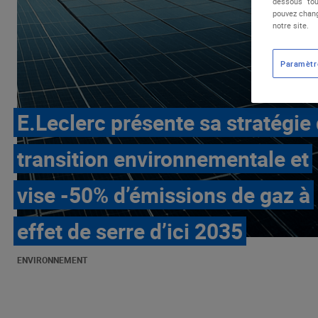
dessous "tou
pouvez chang
notre site.
Paramètr
E.Leclerc présente sa stratégie
transition environnementale et
vise -50% d’émissions de gaz à
effet de serre d’ici 2035
ENVIRONNEMENT