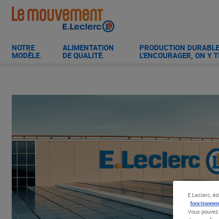
Aller
au
contenu
principal
NOTRE
ALIMENTATION
PRODUCTION DURABLE 
MODÈLE
.
DE QUALITÉ
.
L’ENCOURAGER, ON Y T
E.Leclerc, éd
fonctionnem
Vous pouvez 