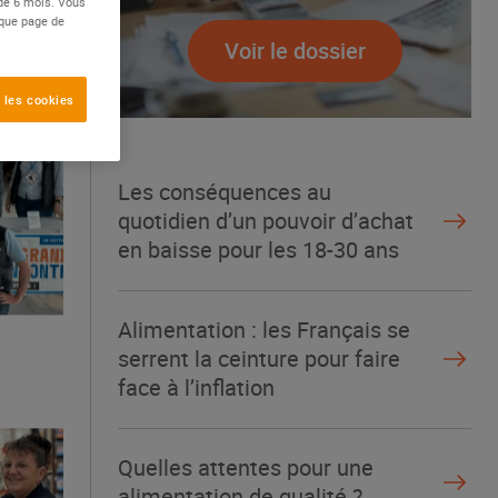
 de 6 mois. Vous
aque page de
Voir le dossier
 les cookies
Les conséquences au
quotidien d’un pouvoir d’achat
en baisse pour les 18-30 ans
Alimentation : les Français se
serrent la ceinture pour faire
face à l’inflation
Quelles attentes pour une
alimentation de qualité ?