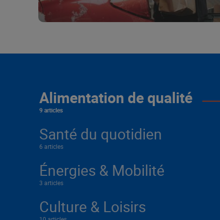
Alimentation de qualité
9 articles
Santé du quotidien
6 articles
Énergies & Mobilité
3 articles
Culture & Loisirs
10 articles