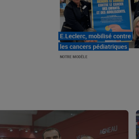
LE MOUVEMENT
E.LECLERC ET SES
COMBATS
NOTRE MODÈLE
« Repérage » - La nouvelle
revue de tendances de