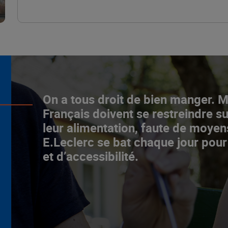
L’ascenceur social
On a tous droit de bien manger. 
fonctionne chez E.Leclerc !
Français doivent se restreindre su
leur alimentation, faute de moyen
NOTRE MODÈLE
E.Leclerc se bat chaque jour pour
et d’accessibilité.