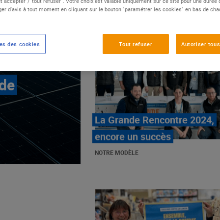
t accepter"/"tout refuser". Votre choix est valable uniquement sur ce site pour une durée
er d'avis à tout moment en cliquant sur le bouton "paramétrer les cookies" en bas de ch
es des cookies
Tout refuser
Autoriser tous
 de
E.Leclerc, mobilisé contre
les cancers pédiatriques
NOTRE MODÈLE