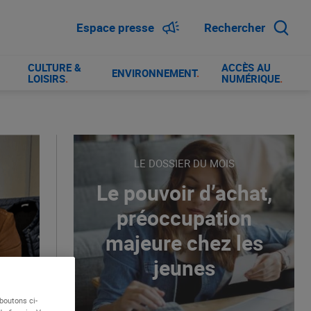
Espace presse
Rechercher
CULTURE &
ACCÈS AU
ENVIRONNEMENT
.
LOISIRS
.
NUMÉRIQUE
.
LE DOSSIER DU MOIS
Le pouvoir d’achat,
préoccupation
majeure chez les
jeunes
boutons ci-