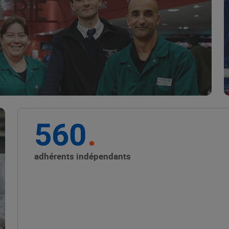
Marque Repère
ALIMENTATION DE QUALITÉ
560
Promouvoir les petits
producteurs avec les
adhérents indépendants
Alliances Locales E.Leclerc
ALIMENTATION DE QUALITÉ