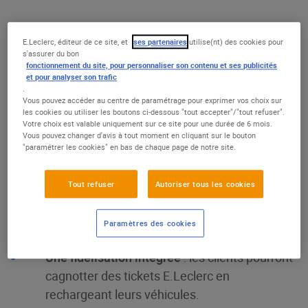
E.Leclerc annonce le lancement fin 2025 de
Charge E-Lec
,
E.Leclerc, éditeur de ce site, et
ses partenaires
utilise(nt) des cookies pour
son offre de recharge pour
véhicules électriques
, avec un
s'assurer du bon
objectif ambitieux : équiper tous ses magasins, en
fonctionnement du site, pour personnaliser son contenu et ses publicités
et pour analyser son trafic
s’appuyant sur un réseau déjà implanté de 4 300 points de
.
charge. Simple, compétitive et incitative, cette nouvelle
Vous pouvez accéder au centre de paramétrage pour exprimer vos choix sur
offre s'articule autour de trois avantages clés :
les cookies ou utiliser les boutons ci-dessous "tout accepter"/"tout refuser".
Votre choix est valable uniquement sur ce site pour une durée de 6 mois.
Vous pouvez changer d'avis à tout moment en cliquant sur le bouton
Des prix compétitifs
"paramétrer les cookies" en bas de chaque page de notre site.
Un réseau adapté aux usages réels
, avec des
Tout refuser
Autoriser tous les cookies
bornes standards, rapides ou ultra-rapides,
installées en fonction du trafic et du profil de
Paramètres des cookies
chaque point de vente.
Une fidélisation intégrée
: les clients pourront
cagnotter des tickets E.Leclerc en
rechargeant leurs véhicules.