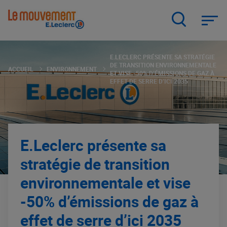
Aller
au
contenu
principal
E.LECLERC PRÉSENTE SA STRATÉGIE
DE TRANSITION ENVIRONNEMENTALE
ACCUEIL
ENVIRONNEMENT
ET VISE -50% D’ÉMISSIONS DE GAZ À
EFFET DE SERRE D’ICI 2035
E.Leclerc présente sa
stratégie de transition
environnementale et vise
-50% d’émissions de gaz à
effet de serre d’ici 2035