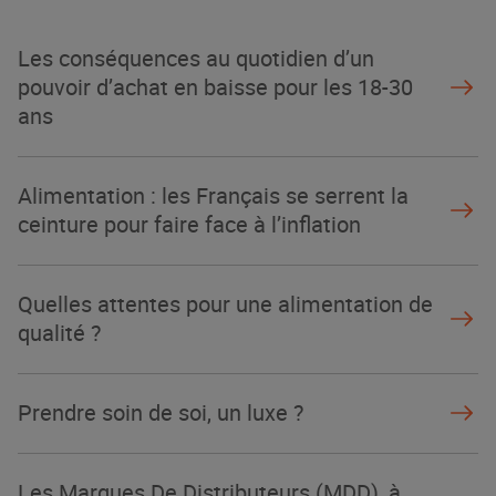
La Grande Rencontre 2024, encore
un succès
Les conséquences au quotidien d’un
NOTRE MODÈLE
pouvoir d’achat en baisse pour les 18-30
ans
Alimentation : les Français se serrent la
ceinture pour faire face à l’inflation
Quelles attentes pour une alimentation de
qualité ?
Prendre soin de soi, un luxe ?
Les Marques De Distributeurs (MDD), à