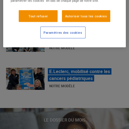
"paramétrer les cookies" en bas de chaque page de notre site.
La Grande Rencontre 2024, encore
Tout refuser
Autoriser tous les cookies
un succès
NOTRE MODÈLE
Paramètres des cookies
E.Leclerc, mobilisé contre les
cancers pédiatriques
NOTRE MODÈLE
LE MOUVEMENT E.LECLERC ET
SES COMBATS
NOTRE MODÈLE
LE DOSSIER DU MOIS
« Repérage » - La nouvelle revue de