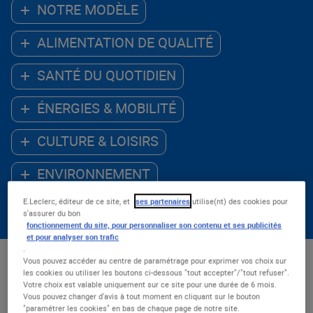
NOTRE MODÈLE
ALIMENTATION DE QUALITÉ
SANTÉ DU QUOTIDIEN
ÉNERGIES & MOBILITÉ
CULTURE & LOISIRS
ENVIRONNEMENT
E.Leclerc, éditeur de ce site, et
ses partenaires
utilise(nt) des cookies pour
ACCÈS AU NUMÉRIQUE
s'assurer du bon
fonctionnement du site, pour personnaliser son contenu et ses publicités
et pour analyser son trafic
.
Vous pouvez accéder au centre de paramétrage pour exprimer vos choix sur
Les - récents
les cookies ou utiliser les boutons ci-dessous "tout accepter"/"tout refuser".
Votre choix est valable uniquement sur ce site pour une durée de 6 mois.
Nombre de résultats : 54
Vous pouvez changer d'avis à tout moment en cliquant sur le bouton
"paramétrer les cookies" en bas de chaque page de notre site.