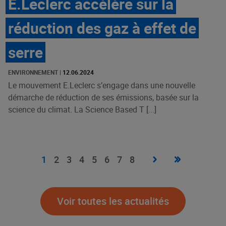
E.Leclerc accélère sur la
réduction des gaz à effet de
serre
ENVIRONNEMENT
|
12.06.2024
Le mouvement E.Leclerc s’engage dans une nouvelle
démarche de réduction de ses émissions, basée sur la
science du climat. La Science Based T [...]
Pagination
Page
›
Dernière
»
Page
1
Page
2
Page
3
Page
4
Page
5
Page
6
Page
7
Page
8
suivante
page
courante
Voir toutes les actualités