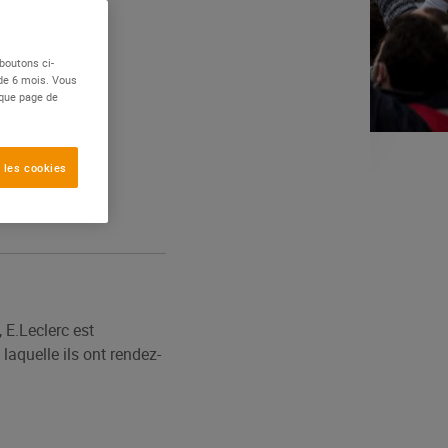
boutons ci-
 de 6 mois. Vous
aque page de
 les cookies
 E.Leclerc est
laquelle ils ont rendez-