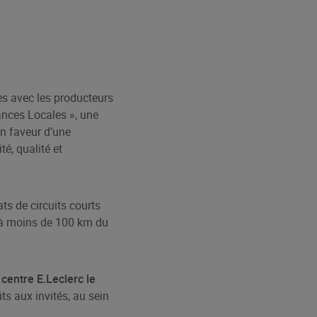
es avec les producteurs
ances Locales », une
n faveur d’une
é, qualité et
ats de circuits courts
e à moins de 100 km du
centre E.Leclerc le
ts aux invités, au sein