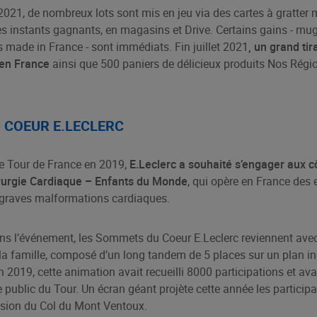
 2021, d
e nombreux lots sont
mis en jeu via des cartes à gratter 
es instants gagnants, en magasins et Drive. Certains gains - mug
s made in France - sont immédiats. Fin juillet 2021
, un grand ti
 en France
ainsi que 500 paniers de délicieux produits Nos Régi
 COEUR E.LECLERC
le Tour de France en 2019,
E.Leclerc a souhaité s’engager aux cô
irurgie Cardiaque – Enfants du Monde
, qui opère en France des
e graves malformations cardiaques.
ns l’événement, les Sommets du Coeur E.Leclerc reviennent avec
la famille, composé d’un long tandem de 5 places sur un plan in
 2019, cette animation avait recueilli 8000 participations et avait
e public du Tour. Un écran géant projète cette année les particip
nsion du Col du Mont Ventoux.