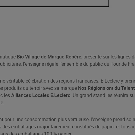
matique
Bio Village de Marque Repère
, présente sur les lignes d
blicitaire, l’enseigne régale l’ensemble du public du Tour de Fr
ne véritable célébration des régions françaises. E.Leclerc y pre
es produits du terroir avec sa marque
Nos Régions ont du Talent
ec les
Alliances Locales E.Leclerc
. Un grand stand les réunira s
c.
t pour une consommation plus vertueuse, l’enseigne prend soin
s des emballages majoritairement constitués de papier et tous r
 dans des emballages 100 % papier.