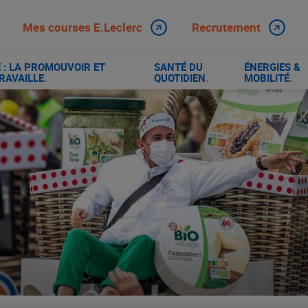
Mes courses E.Leclerc
Recrutement
: LA PROMOUVOIR ET
SANTÉ DU
ÉNERGIES &
RAVAILLE
.
QUOTIDIEN
.
MOBILITÉ
.