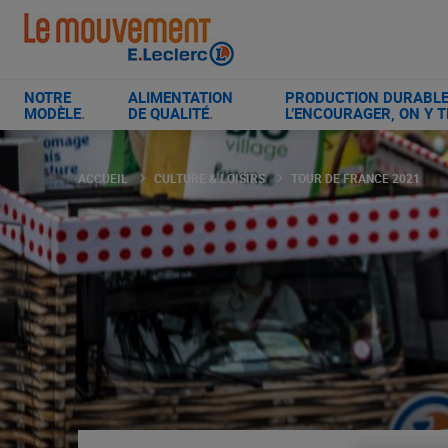
Aller
au
contenu
principal
NOTRE
ALIMENTATION
PRODUCTION DURABLE 
MODÈLE
.
DE QUALITÉ
.
L’ENCOURAGER, ON Y T
ACCUEIL
CULTURE & LOISIRS
TOUR DE FRANCE 2021