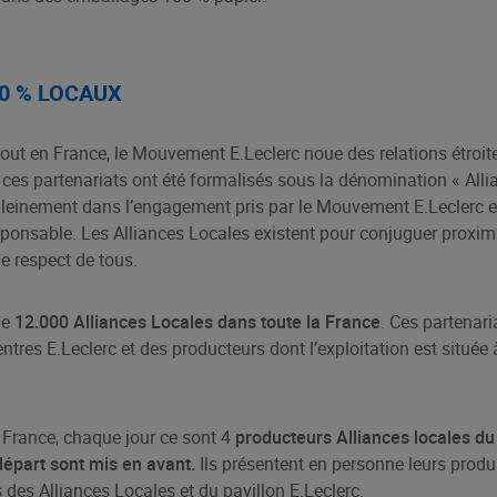
0 % LOCAUX
tout en France, le Mouvement E.Leclerc noue des relations étroit
, ces partenariats ont été formalisés sous la dénomination « Alli
pleinement dans l’engagement pris par le Mouvement E.Leclerc e
nsable. Les Alliances Locales existent pour conjuguer proximit
le respect de tous.
de
12.000 Alliances Locales dans toute la France
. Ces partenari
entres E.Leclerc et des producteurs dont l’exploitation est situé
 France, chaque jour ce sont 4
producteurs Alliances locales du 
 départ sont mis en avant.
Ils présentent en personne leurs produi
 des Alliances Locales et du pavillon E.Leclerc.