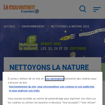
Aller
au
contenu
principal
ACCUEIL
ENVIRONNEMENT
NETTOYONS LA NATURE 2022
NETTOYONS LA NATURE
2022
E.Leclerc, éditeur de ce site, et
ses partenaires
utilise(nt) des cookies pour
s'assurer du bon
ENVIRONNEMENT
|
02.05.22
fonctionnement du site, pour personnaliser son contenu et ses publicités
et pour analyser son trafic
.
L’opération « Nettoyons la nature » organisée
Vous pouvez accéder au centre de paramétrage pour exprimer vos choix sur
les cookies ou utiliser les boutons ci-dessous "tout accepter"/"tout refuser".
par les Centres E.Leclerc, revient pour la