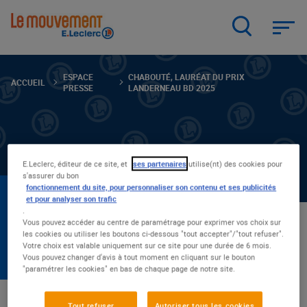
Aller
au
contenu
principal
ESPACE
CHABOUTÉ, LAURÉAT DU PRIX
ACCUEIL
PRESSE
LANDERNEAU BD 2025
E.Leclerc, éditeur de ce site, et
ses partenaires
utilise(nt) des cookies pour
s'assurer du bon
fonctionnement du site, pour personnaliser son contenu et ses publicités
CHABOUTÉ, LAURÉAT DU
et pour analyser son trafic
.
PRIX LANDERNEAU BD 2025
Vous pouvez accéder au centre de paramétrage pour exprimer vos choix sur
les cookies ou utiliser les boutons ci-dessous "tout accepter"/"tout refuser".
Votre choix est valable uniquement sur ce site pour une durée de 6 mois.
26 novembre 2025
Vous pouvez changer d'avis à tout moment en cliquant sur le bouton
"paramétrer les cookies" en bas de chaque page de notre site.
Depuis 2012, le Prix Landerneau BD des Espaces Culturels
Tout refuser
Autoriser tous les cookies