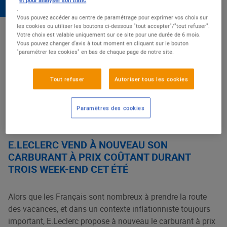
18 juillet 2024
et pour analyser son trafic
.
Vous pouvez accéder au centre de paramétrage pour exprimer vos choix sur
les cookies ou utiliser les boutons ci-dessous "tout accepter"/"tout refuser".
Toujours avec pour objectif de protéger le pouvoir d’achat
Votre choix est valable uniquement sur ce site pour une durée de 6 mois.
des Français, E.Leclerc annonce de nouvelles opérations
Vous pouvez changer d'avis à tout moment en cliquant sur le bouton
"paramétrer les cookies" en bas de chaque page de notre site.
carburant à prix coûtant dans ses 725 stations-service les
week-ends du 19/07 au 21/07, du 02/08 au 04/08 et du
16/08 au 18/08. Les deux premiers week-end
Tout refuser
Autoriser tous les cookies
correspondent au grand chassé-croisé des vacances entre
juillettistes et aoûtiens quand le dernier promet quant à lui
Paramètres des cookies
d’être l’un des plus chargés de l’été.
E.LECLERC VEND À NOUVEAU SON
CARBURANT À PRIX COÛTANT DURANT
TROIS WEEK-END CET ÉTÉ
Alors que les Français sont nombreux à prendre la route
des vacances, et dans un contexte inflationniste toujours
important, E.Leclerc propose à nouveau le carburant à prix