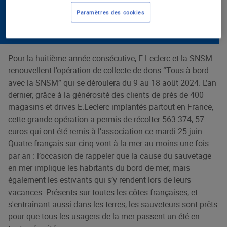
AOÛT 2024
Paramètres des cookies
25 juin 2024
Pour la huitième année consécutive, E.Leclerc et la SNSM
renouvellent l’opération de collecte de dons “Tous à bord
avec la SNSM” qui se déroulera du 9 au 18 août 2024. L’an
dernier, grâce à la générosité des clients de près de 400
magasins et drives E.Leclerc implantés partout en France,
cette grande opération a permis de récolter 563 374, 57
euros qui ont été remis à l’association ce mardi 25 juin.
Quatre français sur cinq vont à la mer au moins une fois
par an : l’occasion de rappeler que la cause du sauvetage
en mer implique les habitants du bord de mer, mais
également les estivants qui s’y rendent lors de leurs
vacances. Présents sur toutes les côtes françaises, et
s'entraînant aussi dans les terres, les sauveteurs sont prêts
pour que tous les usagers de la mer passent un été en