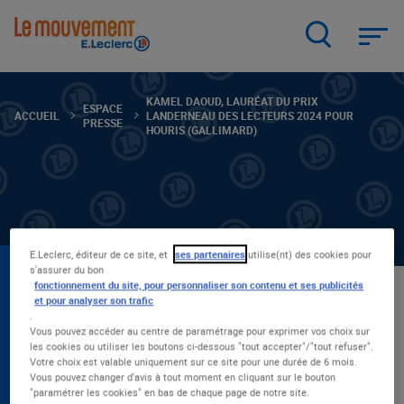
Aller
au
contenu
principal
KAMEL DAOUD, LAURÉAT DU PRIX
ESPACE
ACCUEIL
LANDERNEAU DES LECTEURS 2024 POUR
PRESSE
HOURIS (GALLIMARD)
E.Leclerc, éditeur de ce site, et
ses partenaires
utilise(nt) des cookies pour
KAMEL DAOUD, LAURÉAT DU
s'assurer du bon
fonctionnement du site, pour personnaliser son contenu et ses publicités
PRIX LANDERNEAU DES
et pour analyser son trafic
.
Vous pouvez accéder au centre de paramétrage pour exprimer vos choix sur
LECTEURS 2024 POUR
les cookies ou utiliser les boutons ci-dessous "tout accepter"/"tout refuser".
Votre choix est valable uniquement sur ce site pour une durée de 6 mois.
HOURIS (GALLIMARD)
Vous pouvez changer d'avis à tout moment en cliquant sur le bouton
"paramétrer les cookies" en bas de chaque page de notre site.