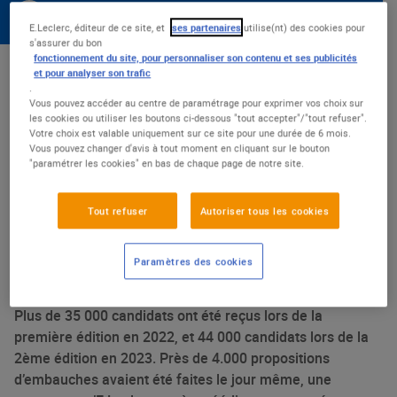
11 mars 2024
E.Leclerc, éditeur de ce site, et
ses partenaires
utilise(nt) des cookies pour
s'assurer du bon
fonctionnement du site, pour personnaliser son contenu et ses publicités
Le samedi 23 mars, le Mouvement E.Leclerc lance la
et pour analyser son trafic
troisième édition de « La Grande Rencontre », un job dating
.
Vous pouvez accéder au centre de paramétrage pour exprimer vos choix sur
"géant" organisé dans 450 centres E.Leclerc pour recruter
les cookies ou utiliser les boutons ci-dessous "tout accepter"/"tout refuser".
leurs futurs collaborateurs. En tout, 5000 postes sont à
Votre choix est valable uniquement sur ce site pour une durée de 6 mois.
Vous pouvez changer d'avis à tout moment en cliquant sur le bouton
pourvoir et les candidats auront la possibilité de découvrir
"paramétrer les cookies" en bas de chaque page de notre site.
les métiers de la grande distribution à travers une visite des
coulisses organisée dans certains magasins.
Tout refuser
Autoriser tous les cookies
450 MAGASINS ORGANISENT
Paramètres des cookies
SIMULTANÉMENT LEUR JOB DATING
Plus de 35 000 candidats ont été reçus lors de la
première édition en 2022, et 44 000 candidats lors de la
2ème édition en 2023. Près de 4.000 propositions
d’embauches avaient été faites le jour même, une