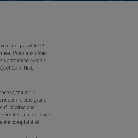
ent, qui paraît le 22
erneau Polar aux côtés
as Cantaloube, Sophie
, et Colin Niel,
nse, thriller...)
conquérir le plus grand
euf libraires des
nt déroulées en présence
 a été comptabilisé.