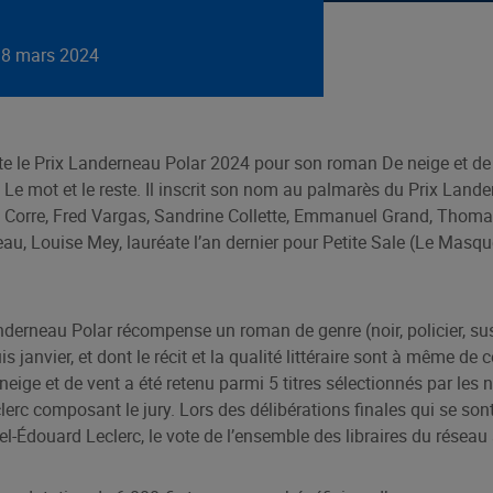
18 mars 2024
e le Prix Landerneau Polar 2024 pour son roman De neige et de v
Le mot et le reste. Il inscrit son nom au palmarès du Prix Land
Le Corre, Fred Vargas, Sandrine Collette, Emmanuel Grand, Thom
u, Louise Mey, lauréate l’an dernier pour Petite Sale (Le Masque)
derneau Polar récompense un roman de genre (noir, policier, suspe
 janvier, et dont le récit et la qualité littéraire sont à même de 
eige et de vent a été retenu parmi 5 titres sélectionnés par les n
lerc composant le jury. Lors des délibérations finales qui se so
el-Édouard Leclerc, le vote de l’ensemble des libraires du réseau