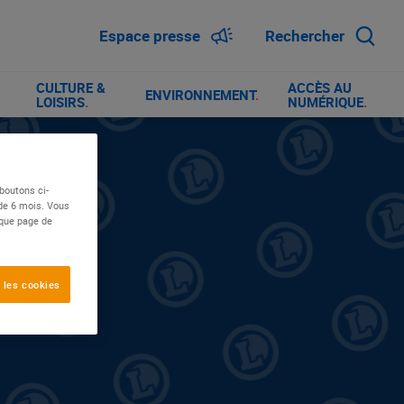
Espace presse
Rechercher
CULTURE &
ACCÈS AU
ENVIRONNEMENT
.
LOISIRS
.
NUMÉRIQUE
.
boutons ci-
 de 6 mois. Vous
aque page de
 les cookies