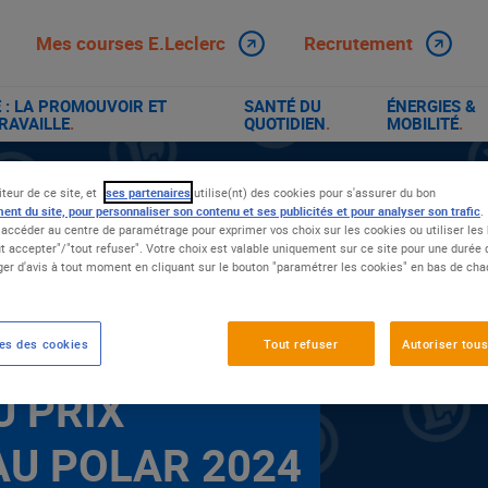
Mes courses E.Leclerc
Recrutement
: LA PROMOUVOIR ET
SANTÉ DU
ÉNERGIES &
RAVAILLE
.
QUOTIDIEN
.
MOBILITÉ
.
iteur de ce site, et
ses partenaires
utilise(nt) des cookies pour s'assurer du bon
U PRIX LANDERNEAU POLAR 2024
ent du site, pour personnaliser son contenu et ses publicités et pour analyser son trafic
.
accéder au centre de paramétrage pour exprimer vos choix sur les cookies ou utiliser les 
t accepter"/"tout refuser". Votre choix est valable uniquement sur ce site pour une durée
er d'avis à tout moment en cliquant sur le bouton "paramétrer les cookies" en bas de ch
VIDAL,
es des cookies
Tout refuser
Autoriser tous
U PRIX
U POLAR 2024