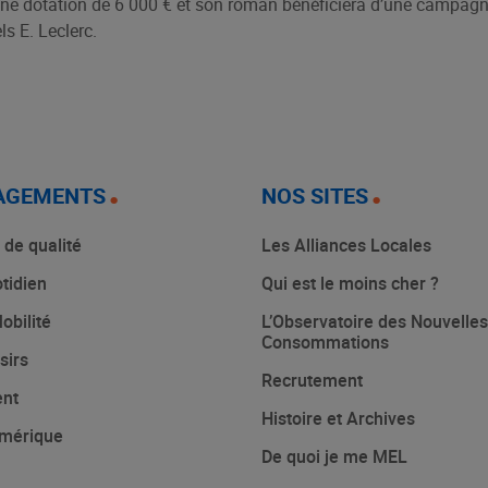
 une dotation de 6 000 € et son roman bénéficiera d’une campag
s E. Leclerc.
AGEMENTS
NOS SITES
 de qualité
Les Alliances Locales
tidien
Qui est le moins cher ?
obilité
L’Observatoire des Nouvelles
Consommations
sirs
Recrutement
ent
Histoire et Archives
mérique
De quoi je me MEL