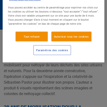
INSCRIPTIONS LE 2 MAI
.
2025
Vous pouvez accéder au centre de paramétrage pour exprimer vos choix sur
les cookies ou utiliser les boutons ci-dessous "tout accepter"/"tout refuser".
Votre choix est valable uniquement sur ce site pour une durée de 6 mois.
Vous pouvez changer d'avis à tout moment en cliquant sur le bouton
22 avril 2025
"paramétrer les cookies" en bas de chaque page de notre site.
À partir du 26 septembre 2025, et durant trois jours, les
Tout refuser
Autoriser tous les cookies
Centres E.Leclerc organisent la 28ème édition de
l’opération « Nettoyons la nature ». Soucieux de
Paramètres des cookies
l’environnement et animés par la volonté de le sauvegarder,
ce sont des centaines de milliers de volontaires qui se
mobilisent pour nettoyer de leurs déchets des sites urbains
et naturels. Pour la deuxième année consécutive,
l’opération s’appuie sur l'inspiration et la créativité de
Sébastien Pastor pour illustrer son propos. L’auteur a
produit 6 visuels représentant des scènes imagées et
colorées de nettoyage collectif.
28 ANS DE MOBILISATION POUR LA