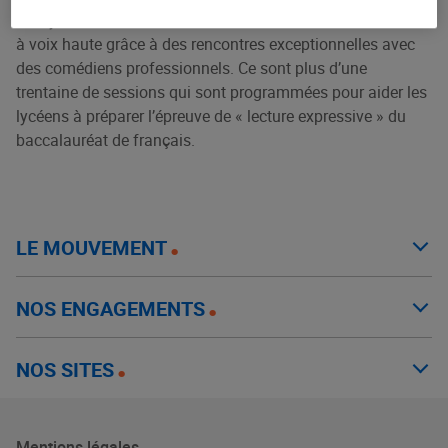
Les lycéens de France sont invités à se former à la lecture
à voix haute grâce à des rencontres exceptionnelles avec
des comédiens professionnels. Ce sont plus d’une
trentaine de sessions qui sont programmées pour aider les
lycéens à préparer l’épreuve de « lecture expressive » du
baccalauréat de français.
LE MOUVEMENT
NOS ENGAGEMENTS
NOS SITES
Mentions légales