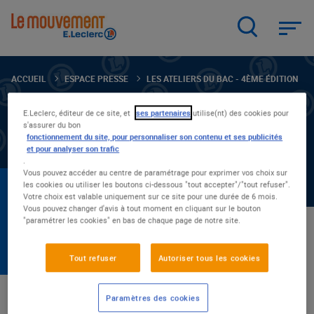
Aller
au
contenu
principal
ACCUEIL
ESPACE PRESSE
LES ATELIERS DU BAC - 4ÈME ÉDITION
E.Leclerc, éditeur de ce site, et
ses partenaires
utilise(nt) des cookies pour
s'assurer du bon
fonctionnement du site, pour personnaliser son contenu et ses publicités
et pour analyser son trafic
.
Vous pouvez accéder au centre de paramétrage pour exprimer vos choix sur
LES ATELIERS DU BAC -
les cookies ou utiliser les boutons ci-dessous "tout accepter"/"tout refuser".
Votre choix est valable uniquement sur ce site pour une durée de 6 mois.
Vous pouvez changer d'avis à tout moment en cliquant sur le bouton
4ÈME ÉDITION
"paramétrer les cookies" en bas de chaque page de notre site.
15 février 2025
Tout refuser
Autoriser tous les cookies
Pour la quatrième année consécutive, les « Ateliers du bac
Paramètres des cookies
» sont organisés en France entre les mois de février et juin.