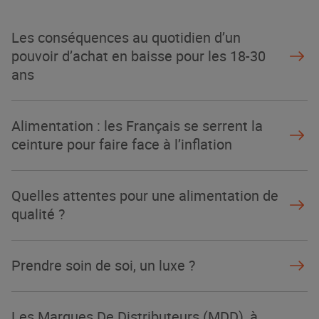
La Grande Rencontre 2024, encore
un succès
Les conséquences au quotidien d’un
NOTRE MODÈLE
pouvoir d’achat en baisse pour les 18-30
ans
Alimentation : les Français se serrent la
ceinture pour faire face à l’inflation
Quelles attentes pour une alimentation de
qualité ?
Prendre soin de soi, un luxe ?
Les Marques De Distributeurs (MDD), à