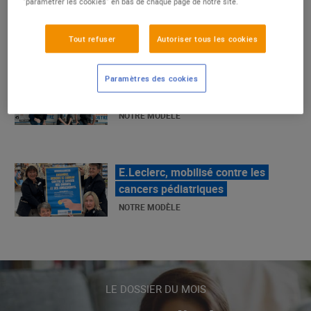
"paramétrer les cookies" en bas de chaque page de notre site.
La Grande Rencontre 2024, encore
Tout refuser
Autoriser tous les cookies
un succès
NOTRE MODÈLE
Paramètres des cookies
E.Leclerc, mobilisé contre les
cancers pédiatriques
NOTRE MODÈLE
LE MOUVEMENT E.LECLERC ET
SES COMBATS
NOTRE MODÈLE
LE DOSSIER DU MOIS
« Repérage » - La nouvelle revue de